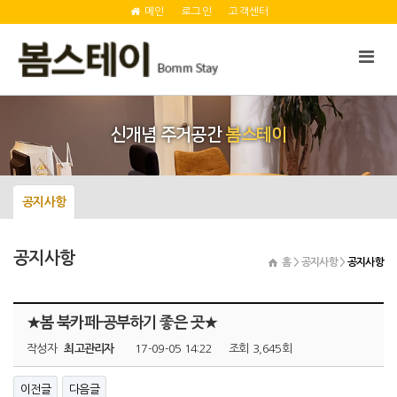
메인
로그인
고객센터
신개념 주거공간
봄스테이
공지사항
공지사항
홈 > 공지사항 >
공지사항
★봄 북카페-공부하기 좋은 곳★
작성자
최고관리자
17-09-05 14:22
조회
3,645회
이전글
다음글