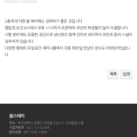
2층에 위치한 봄 북카페는 공부하기 좋은 곳입니다.
평일엔 오전 9시에서 오후 11시까지 오픈하며 부산대 학생들이 많이 이용합니다.
시헝 준비에도 유용한 공간으로 냉난방과 함께 인터넷 와이파이 프린트 등의 시설이
갖추어져 있습니다.
다양한 형태의 모임공간 세미나룸에서 각종 회의및 만남의 장소도 마련되어있습니
다
목록
답변
봄스테이
주소 :
부산광역시 금정구 장전동 338-21 신아빌딩 4층
사업자번호 :
621-12-52405
문의전화 :
051-582-2909